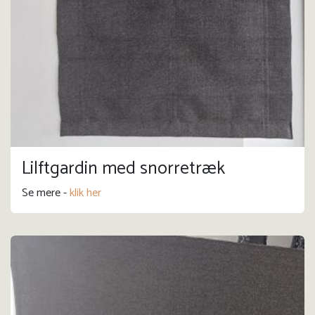
Lilftgardin med snorretræk
Se mere -
klik her