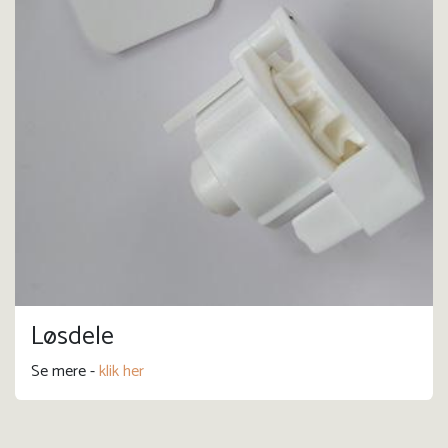
Løsdele
Se mere -
klik her