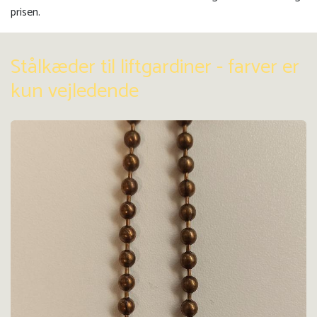
prisen.
Stålkæder til liftgardiner - farver er
kun vejledende