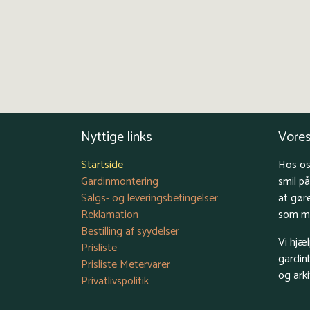
Nyttige links
Vores
Startside
Hos os
Gardinmontering
smil p
Salgs- og leveringsbetingelser
at gør
Reklamation
som mu
Bestilling af syydelser
Vi hjæ
Prisliste
gardin
Prisliste Metervarer
og arki
Privatlivspolitik