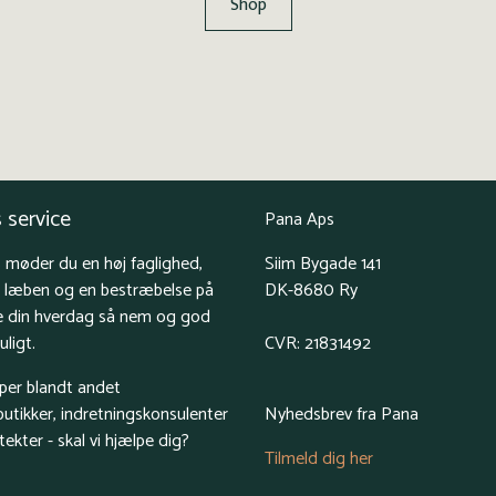
Shop
 service
Pana Aps
 møder du en høj faglighed,
Siim Bygade 141
å læben og en bestræbelse på
DK-8680 Ry
e din hverdag så nem og god
ligt.
CVR: 21831492
lper blandt andet
butikker, indretningskonsulenter
Nyhedsbrev fra Pana
tekter - skal vi hjælpe dig?
Tilmeld dig her