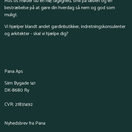
Hos os møder du en høj faglighed, smil på læben og en
bestræbelse på at gøre din hverdag så nem og god som
muligt.
Vi hjælper blandt andet gardinbutikker, indretningskonsulenter
og arkitekter - skal vi hjælpe dig?
Pana Aps
Siim Bygade 141
DK-8680 Ry
CVR: 21831492
Nyhedsbrev fra Pana