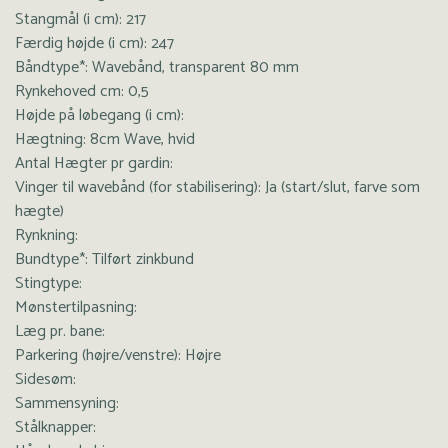
Stangmål (i cm): 217
Færdig højde (i cm): 247
Båndtype*: Wavebånd, transparent 80 mm
Rynkehoved cm: 0,5
Højde på løbegang (i cm):
Hægtning: 8cm Wave, hvid
Antal Hægter pr gardin:
Vinger til wavebånd (for stabilisering): Ja (start/slut, farve som
hægte)
Rynkning:
Bundtype*: Tilført zinkbund
Stingtype:
Mønstertilpasning:
Læg pr. bane:
Parkering (højre/venstre): Højre
Sidesøm:
Sammensyning:
Stålknapper: