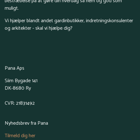
bestræbelse på at gøre din hverdag så nem og god som
muligt.
Vi hjælper blandt andet gardinbutikker, indretningskonsulenter
og arkitekter - skal vi hjælpe dig?
Pana Aps
Siim Bygade 141
DK-8680 Ry
CVR: 21831492
Nyhedsbrev fra Pana
Tilmeld dig her