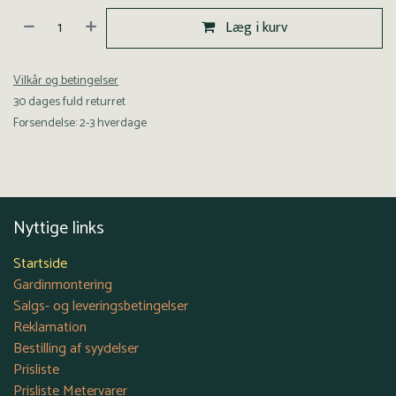
Læg i kurv
Vilkår og betingelser
30 dages fuld returret
Forsendelse: 2-3 hverdage
Nyttige links
Startside
Gardinmontering
Salgs- og leveringsbetingelser
Reklamation
Bestilling af syydelser
Prisliste
Prisliste Metervarer