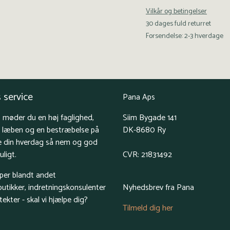
Vilkår og betingelser
30 dages fuld returret
Forsendelse: 2-3 hverdage
 service
Pana Aps
 møder du en høj faglighed,
Siim Bygade 141
å læben og en bestræbelse på
DK-8680 Ry
e din hverdag så nem og god
ligt.
CVR: 21831492
lper blandt andet
butikker, indretningskonsulenter
Nyhedsbrev fra Pana
tekter - skal vi hjælpe dig?
Tilmeld dig her