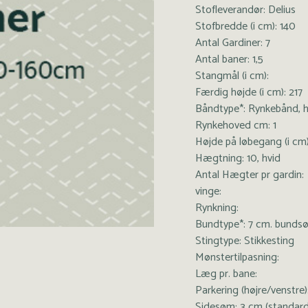
Stofleverandør: Delius
Stofbredde (i cm): 140
Antal Gardiner: 7
Antal baner: 1,5
Stangmål (i cm):
Færdig højde (i cm): 217
Båndtype*: Rynkebånd, 
Rynkehoved cm: 1
Højde på løbegang (i cm)
Hægtning: 10, hvid
Antal Hægter pr gardin:
vinge:
Rynkning:
Bundtype*: 7 cm. bunds
Stingtype: Stikkesting
Mønstertilpasning:
Læg pr. bane:
Parkering (højre/venstre)
Sidesøm: 3 cm (standard