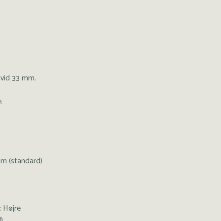
hvid 33 mm.
:
øm (standard)
: Højre
)