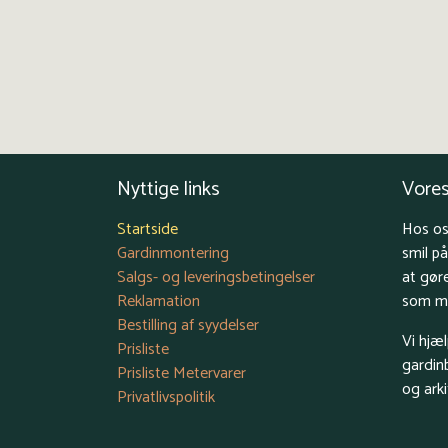
Nyttige links
Vores
Startside
Hos os
Gardinmontering
smil p
Salgs- og leveringsbetingelser
at gør
Reklamation
som mu
Bestilling af syydelser
Vi hjæ
Prisliste
gardin
Prisliste Metervarer
og arki
Privatlivspolitik