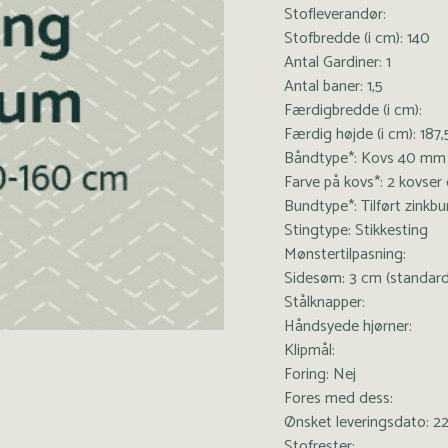
Stofleverandør:
Stofbredde (i cm): 140
Antal Gardiner: 1
Antal baner: 1,5
Færdigbredde (i cm):
Færdig højde (i cm): 187,
Båndtype*: Kovs 40 mm
Farve på kovs*: 2 kovser 
Bundtype*: Tilført zinkb
Stingtype: Stikkesting
Mønstertilpasning:
Sidesøm: 3 cm (standard
Stålknapper:
Håndsyede hjørner:
Klipmål:
Foring: Nej
Fores med dess:
Ønsket leveringsdato: 2
Stofrester: