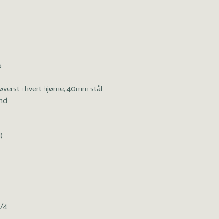
5
øverst i hvert hjørne, 40mm stål
und
)
2/4