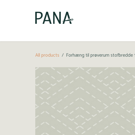
Gå til indhold
Bestilling
Vejledninger
Kundeinformation f
All products
Forhæng til prøverum stofbredde