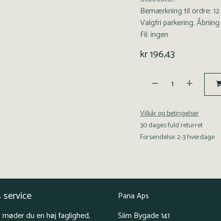
Bemærkning til ordre: 1
Valgfri parkering. Åbning 
Fil: ingen
kr
196,43
Vilkår og betingelser
30 dages fuld returret
Forsendelse: 2-3 hverdage
 service
Pana Aps
 møder du en høj faglighed,
Siim Bygade 141