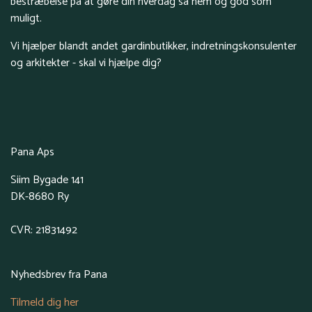
bestræbelse på at gøre din hverdag så nem og god som
muligt.
Vi hjælper blandt andet gardinbutikker, indretningskonsulenter
og arkitekter - skal vi hjælpe dig?
Pana Aps
Siim Bygade 141
DK-8680 Ry
CVR: 21831492
Nyhedsbrev fra Pana
Tilmeld dig her