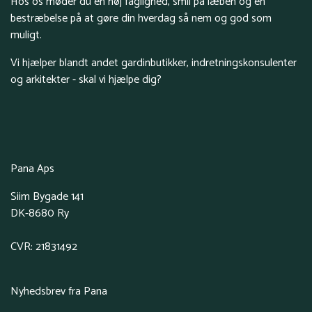
Hos os møder du en høj faglighed, smil på læben og en
bestræbelse på at gøre din hverdag så nem og god som
muligt.
Vi hjælper blandt andet gardinbutikker, indretningskonsulenter
og arkitekter - skal vi hjælpe dig?
Pana Aps
Siim Bygade 141
DK-8680 Ry
CVR: 21831492
Nyhedsbrev fra Pana