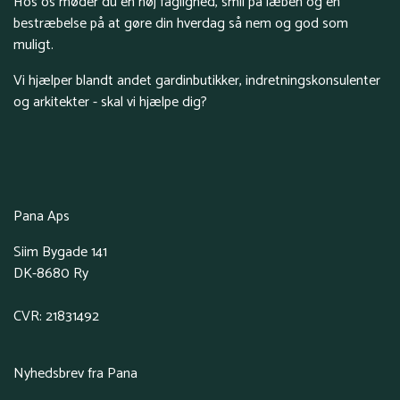
Hos os møder du en høj faglighed, smil på læben og en
bestræbelse på at gøre din hverdag så nem og god som
muligt.
Vi hjælper blandt andet gardinbutikker, indretningskonsulenter
og arkitekter - skal vi hjælpe dig?
Pana Aps
Siim Bygade 141
DK-8680 Ry
CVR: 21831492
Nyhedsbrev fra Pana