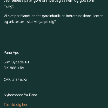
bestræbelse på at gøre din hverdag så nem og god som
muligt.
Vi hjælper blandt andet gardinbutikker, indretningskonsulenter
og arkitekter - skal vi hjælpe dig?
Pana Aps
Siim Bygade 141
DK-8680 Ry
CVR: 21831492
Nyhedsbrev fra Pana
Tilmeld dig her