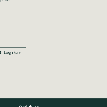
 i stof
Læg i kurv
Kontakt os