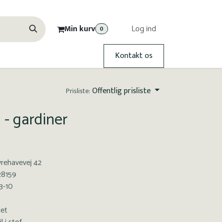
Min kurv
Log ind
0
Kontakt os
Offentlig prisliste
Prisliste:
- gardiner
rehavevej 42
28159
3-10
det