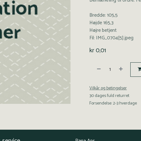
Bemærkning til ordre: Fejl
Bredde: 105,5
Højde 165,3
Højre betjent
Fil: IMG_0704[5].jpeg
kr
0,01
Vilkår og betingelser
30 dages fuld returret
Forsendelse: 2-3 hverdage
 service
Pana Aps