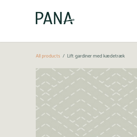
Gå til indhold
Bestilling
Vejledninger
Kundeinformation f
All products
Lift gardiner med kædetræk