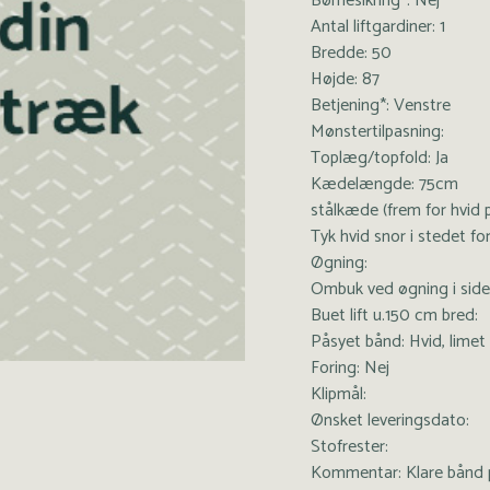
Børnesikring*: Nej
Antal liftgardiner: 1
Bredde: 50
Højde: 87
Betjening*: Venstre
Mønstertilpasning:
Toplæg/topfold: Ja
Kædelængde: 75cm
stålkæde (frem for hvid p
Tyk hvid snor i stedet f
Øgning:
Ombuk ved øgning i side
Buet lift u.150 cm bred:
Påsyet bånd: Hvid, limet
Foring: Nej
Klipmål:
Ønsket leveringsdato:
Stofrester:
Kommentar: Klare bånd 