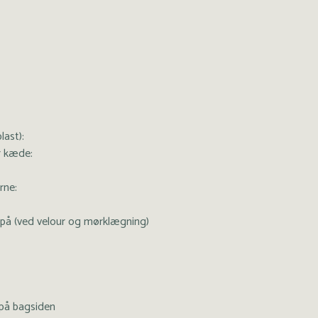
last):
or kæde:
rne:
 på (ved velour og mørklægning)
på bagsiden