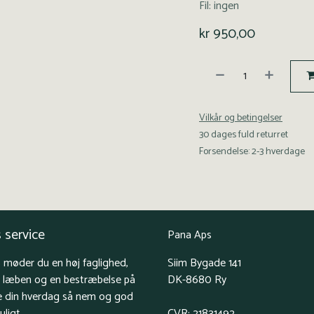
Fil: ingen
kr
950,00
Vilkår og betingelser
30 dages fuld returret
Forsendelse: 2-3 hverdage
 service
Pana Aps
 møder du en høj faglighed,
Siim Bygade 141
å læben og en bestræbelse på
DK-8680 Ry
e din hverdag så nem og god
ligt.
CVR: 21831492