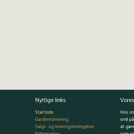
Nyttige links
Vores
Startside
Hos os
Gardinmontering
smil p
Salgs- og leveringsbetingelser
at gør
Reklamation
som mu