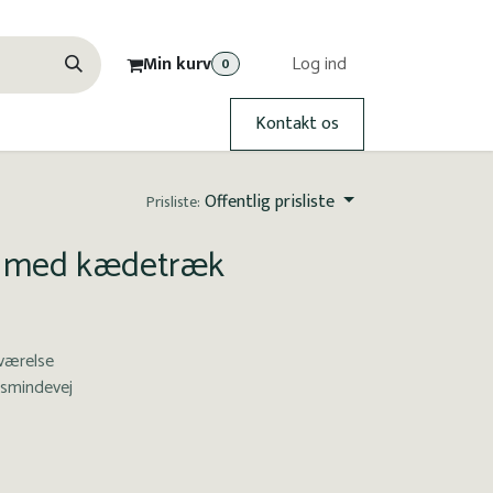
Min kurv
Log ind
0
Kontakt os
Offentlig prisliste
Prisliste:
er med kædetræk
værelse
smindevej